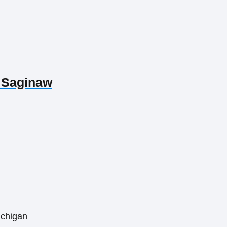
 Saginaw
ichigan