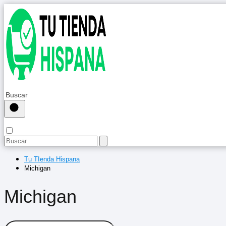
Tu TIenda Hispana
Michigan
Michigan